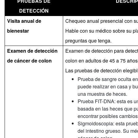
PRUEBAS DE
DESCRIP
DETECCIÓN
Visita anual de
Chequeo anual presencial con su 
bienestar
Hable con su médico sobre su pla
preguntas que tenga.
Examen de detección
Examen de detección para detect
de cáncer de colon
colon en adultos de 45 a 75 años
Las pruebas de detección elegibl
Prueba de sangre oculta en
puede realizar en casa y b
una muestra de heces.
Prueba FIT-DNA: esta es u
basada en las heces que p
encontrar posibles cambios
Sigmoidoscopia: esta prueba
del intestino grueso. Su m