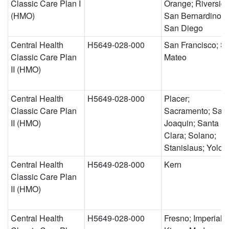
Classic Care Plan I
Orange; Riverside
(HMO)
San Bernardino;
San Diego
Central Health
H5649-028-000
San Francisco; S
Classic Care Plan
Mateo
II (HMO)
Central Health
H5649-028-000
Placer;
Classic Care Plan
Sacramento; San
II (HMO)
Joaquin; Santa
Clara; Solano;
Stanislaus; Yolo
Central Health
H5649-028-000
Kern
Classic Care Plan
II (HMO)
Central Health
H5649-028-000
Fresno; Imperial;