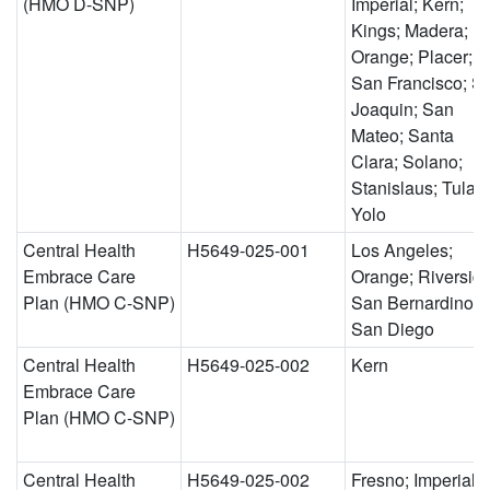
(HMO D-SNP)
Imperial; Kern;
Kings; Madera;
Orange; Placer;
San Francisco; S
Joaquin; San
Mateo; Santa
Clara; Solano;
Stanislaus; Tulare
Yolo
Central Health
H5649-025-001
Los Angeles;
Embrace Care
Orange; Riverside
Plan (HMO C-SNP)
San Bernardino;
San Diego
Central Health
H5649-025-002
Kern
Embrace Care
Plan (HMO C-SNP)
Central Health
H5649-025-002
Fresno; Imperial;