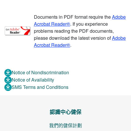
Documents in PDF format require the
Adobe
Acrobat Reader®
. If you experience
problems reading the PDF documents,
please download the latest version of
Adobe
Acrobat Reader®
.
Notice of Nondiscrimination
Notice of Availability
SMS Terms and Conditions
認識中心健保
我們的健保計劃