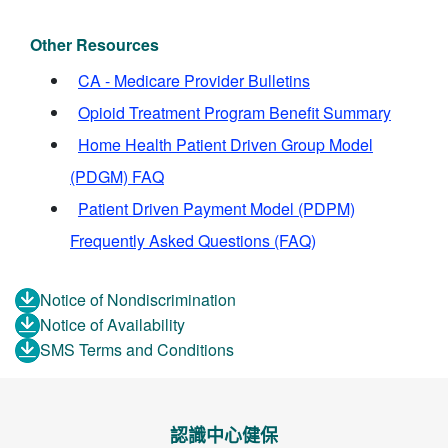
Other Resources
CA - Medicare Provider Bulletins
Opioid Treatment Program Benefit Summary
Home Health Patient Driven Group Model
(PDGM) FAQ
Patient Driven Payment Model (PDPM)
Frequently Asked Questions (FAQ)
Notice of Nondiscrimination
Notice of Availability
SMS Terms and Conditions
認識中心健保