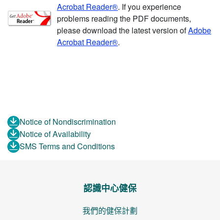
Acrobat Reader®
. If you experience
problems reading the PDF documents,
please download the latest version of
Adobe
Acrobat Reader®
.
Notice of Nondiscrimination
Notice of Availability
SMS Terms and Conditions
認識中心健保
我們的健保計劃