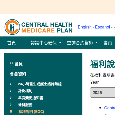
English
-
Español
-
首頁
認識中心健保
查詢合約醫師
會員
福利說明
會員
會員資料
在福利說明書
Year
24小時醫生或護士諮詢熱線
針灸福利
年度變更通知書
牙科服務
Centr
福利說明 (EOC)