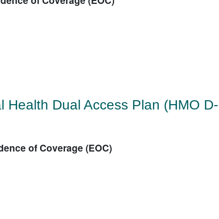
文
l Health Dual Access Plan (HMO D-
dence of Coverage (EOC)
文