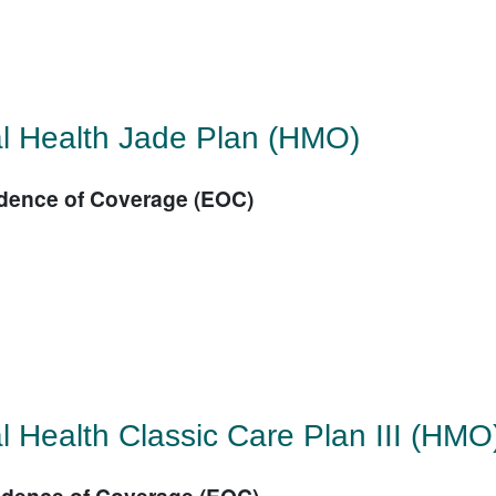
l Health Jade Plan (HMO)
dence of Coverage (EOC)
文
l Health Classic Care Plan III (HMO
dence of Coverage (EOC)