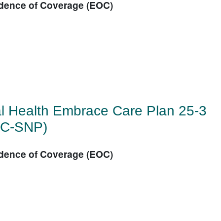
dence of Coverage (EOC)
文
l Health Embrace Care Plan 25-3
C-SNP)
dence of Coverage (EOC)
文