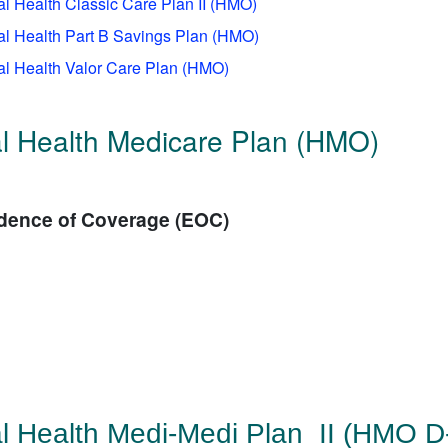
al Health Classic Care Plan II (HMO)
al Health Part B Savings Plan (HMO)
al Health Valor Care Plan (HMO)
l Health Medicare Plan (HMO)
dence of Coverage (EOC)
l Health Medi-Medi Plan II (HMO D